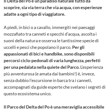
Il Delta del Po è un paradiso naturale tutto da
scoprire, sia via terra che via acqua, con esperienze
adatte a ogni tipo di viaggiatore.
A piedi, in bici o a cavallo, immergiti nei paesaggi
mozzafiato tra canneti e specchi d’acqua, ascolta i
suoni della natura e osserva le tantissime specie di
uccelli e pesci che popolano il parco.
Per gli
appassionati di bici e handbike, sono disponibili
percorsi ciclo-pedonali di varia lunghezza, perfetti
per una pedalata nella quiete del Parco.
L'esperienza
più avventurosa (e amata dai bambini!) è, invece,
senza dubbio l’escursione in barca tra i canneti,
accompagnati da guide esperte che svelano i segreti di
questo ecosistema unico.
Il Parco del Delta del Po è una meraviglia accessibile