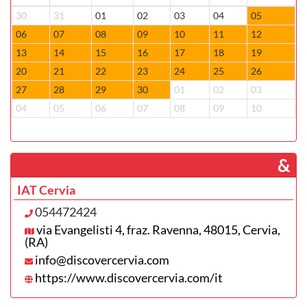
30
31
01
02
03
04
05
2
06
07
08
09
10
11
12
0
13
14
15
16
17
18
19
1
20
21
22
23
24
25
26
1
27
28
29
30
01
02
03
2
04
05
06
07
08
09
10
0
­ &
IAT Cervia
054472424
via Evangelisti 4, fraz. Ravenna, 48015, Cervia,
(RA)
info@discovercervia.com
https://www.discovercervia.com/it