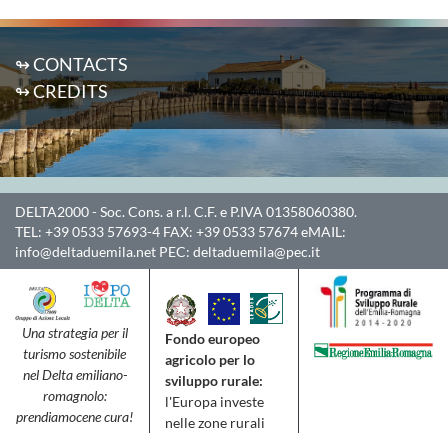
↬ CONTACTS
↬ CREDITS
DELTA2000
- Soc. Cons. a r.l. C.F. e P.IVA 01358060380.
TEL:
+39 0533 57693-4
FAX:
+39 0533 57674
eMAIL:
info@deltaduemila.net
PEC:
deltaduemila@pec.it
Una strategia per il
Fondo europeo
turismo sostenibile
agricolo per lo
nel Delta emiliano-
sviluppo rurale:
romagnolo:
l'Europa investe
prendiamocene cura!
nelle zone rurali